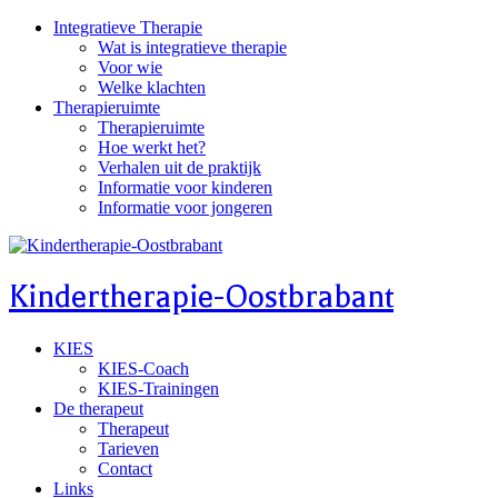
Skip
Integratieve Therapie
to
Wat is integratieve therapie
content
Voor wie
Welke klachten
Therapieruimte
Therapieruimte
Hoe werkt het?
Verhalen uit de praktijk
Informatie voor kinderen
Informatie voor jongeren
Kindertherapie-Oostbrabant
KIES
KIES-Coach
KIES-Trainingen
De therapeut
Therapeut
Tarieven
Contact
Links